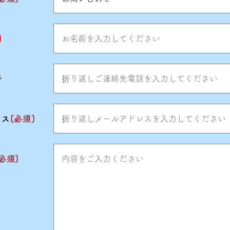
]
号
レス
[必須]
[必須]