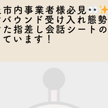
土市内事業者様必見
ンバウンド受け入れ態
けた指差し会話シート
っています！