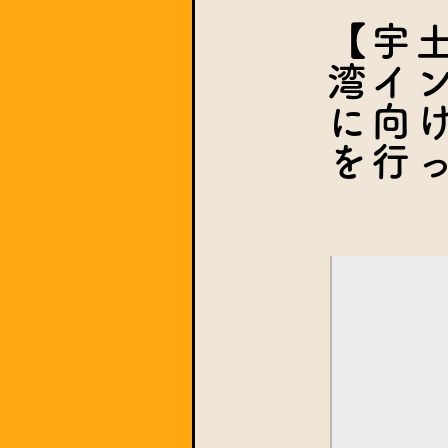
【宇
湾イ
に向
を行