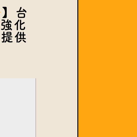
】台
勢強化
の提供